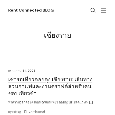
Skip
to
Rent Connected BLOG
content
เชียงราย
C
กรกฎาคม 31, 2026
o
เช่ารถเที่ยวดอยตุง เชียงราย: เส้นทาง
n
สวนกาแฟและงานคราฟต์สำหรับคน
t
ชอบเที่ยวช้า
e
ทำความรู้จักดอยตุงก่อนจัดแผนเที่ยว ดอยตุงไม่ใช่จุดแวะเพ […]
n
By
rcblog
27 min Read
t