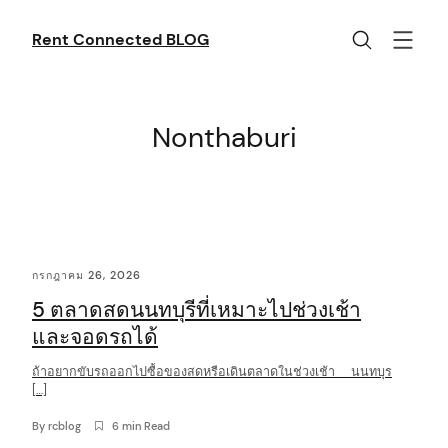
Skip
to
Rent Connected BLOG
content
Nonthaburi
C
กรกฎาคม 26, 2026
o
5 ตลาดสดนนทบุรีที่เหมาะไปช่วงเช้า
n
และจอดรถได้
t
ถ้าอยากขับรถออกไปซื้อของสดหรือเดินตลาดในช่วงเช้า นนทบุร
e
[…]
n
By
rcblog
6 min Read
t