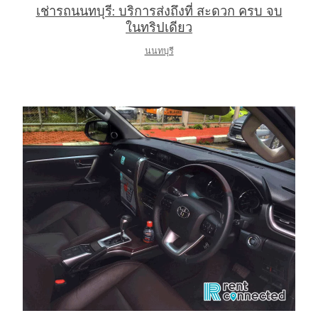
เช่ารถนนทบุรี: บริการส่งถึงที่ สะดวก ครบ จบ
ในทริปเดียว
นนทบุรี