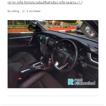
เช่ารถ ภูเก็ต รับรถสนามบินหรือตัวเมือง ภูเก็ต จองผ่าน r […]
By
rcblog
5 min Read
arch