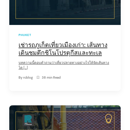
PHUKET
เช่ารถภูเก็ตเที่ยวเมืองเก่า: เส้นทาง
เดินชมตึกชิโนโปรตุกีสและทะเล
บทความนี้ตอบคำถามว่าเที่ยวปลายทางอย่างไรให้จัดเส้นทาง
ได […]
By
rcblog
38 min Read
arch
: