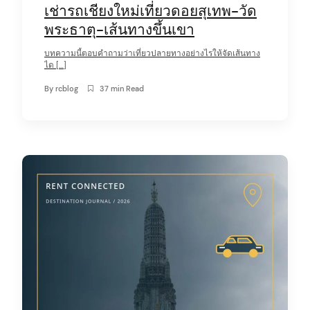
เช่ารถเชียงใหม่เที่ยวดอยสุเทพ-วัด
พระธาตุ-เส้นทางขึ้นเขา
บทความนี้ตอบคำถามว่าเที่ยวปลายทางอย่างไรให้จัดเส้นทาง
ได […]
By
rcblog
37 min Read