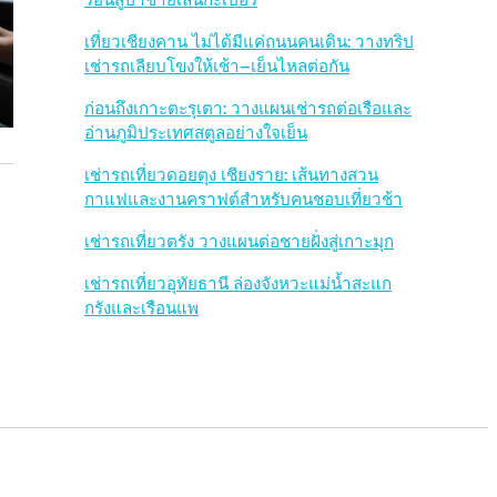
ร้อนสู่ป่าชายเลนกะเปอร์
b
เที่ยวเชียงคาน ไม่ได้มีแค่ถนนคนเดิน: วางทริป
เช่ารถเลียบโขงให้เช้า–เย็นไหลต่อกัน
a
ก่อนถึงเกาะตะรุเตา: วางแผนเช่ารถต่อเรือและ
r
อ่านภูมิประเทศสตูลอย่างใจเย็น
เช่ารถเที่ยวดอยตุง เชียงราย: เส้นทางสวน
กาแฟและงานคราฟต์สำหรับคนชอบเที่ยวช้า
เช่ารถเที่ยวตรัง วางแผนต่อชายฝั่งสู่เกาะมุก
เช่ารถเที่ยวอุทัยธานี ล่องจังหวะแม่น้ำสะแก
กรังและเรือนแพ