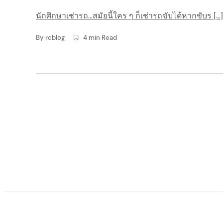
t
นักศึกษาเช่ารถ…สมัยนี้ใคร ๆ ก็เช่ารถขับได้หากขับร […]
e
By
rcblog
4 min Read
n
arch
t
: