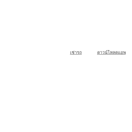
Skip
to
content
M
เช่ารถ
ดาวน์โหลดแอพ
a
i
n
N
a
v