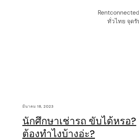
i
Rentconnected.
g
ทั่วไทย จุด
a
t
i
o
n
C
มีนาคม 18, 2023
o
นักศึกษาเช่ารถ ขับได้หรอ?
n
ต้องทำไงบ้างอ่ะ?