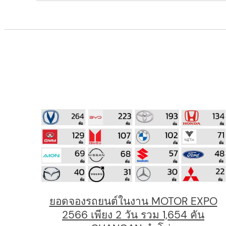
ยอดจองรถยนต์ในงาน MOTOR EXPO
2566 เพียง 2 วัน รวม 1,654 คัน