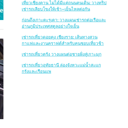
b
เที่ยวเชียงคาน ไม่ได้มีแค่ถนนคนเดิน: วางทริป
เช่ารถเลียบโขงให้เช้า–เย็นไหลต่อกัน
a
ก่อนถึงเกาะตะรุเตา: วางแผนเช่ารถต่อเรือและ
r
อ่านภูมิประเทศสตูลอย่างใจเย็น
เช่ารถเที่ยวดอยตุง เชียงราย: เส้นทางสวน
กาแฟและงานคราฟต์สำหรับคนชอบเที่ยวช้า
เช่ารถเที่ยวตรัง วางแผนต่อชายฝั่งสู่เกาะมุก
เช่ารถเที่ยวอุทัยธานี ล่องจังหวะแม่น้ำสะแก
กรังและเรือนแพ