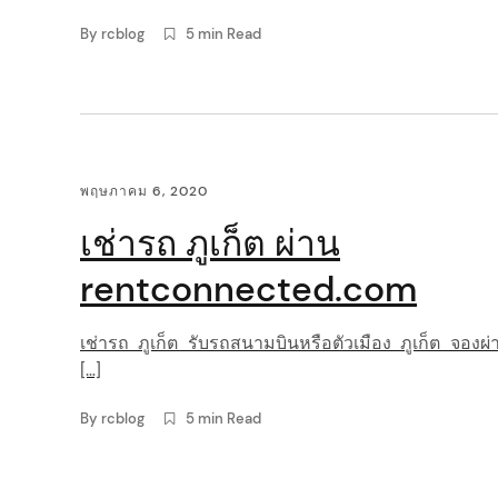
e
By
rcblog
5 min Read
n
t
พฤษภาคม 6, 2020
arch
เช่ารถ ภูเก็ต ผ่าน
:
rentconnected.com
เช่ารถ ภูเก็ต รับรถสนามบินหรือตัวเมือง ภูเก็ต จองผ่
[…]
By
rcblog
5 min Read