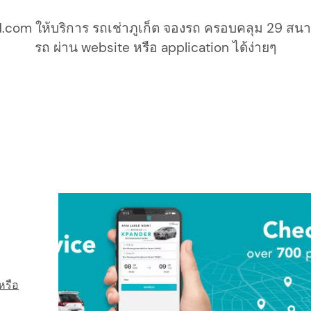
com ให้บริการ รถเช่าภูเก็ต จองรถ ครอบคลุม 29 สนา
รถ ผ่าน website หรือ application ได้ง่ายๆ
หรือ