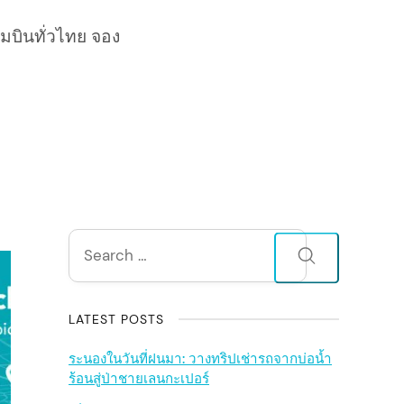
มบินทั่วไทย จอง
S
Search
for:
i
d
LATEST POSTS
e
ระนองในวันที่ฝนมา: วางทริปเช่ารถจากบ่อน้ำ
ร้อนสู่ป่าชายเลนกะเปอร์