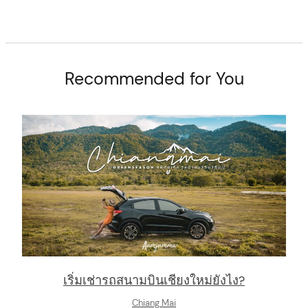
C
o
n
Recommended for You
t
e
n
t
เริ่มเช่ารถสนามบินเชียงใหม่ยังไง?
Chiang Mai