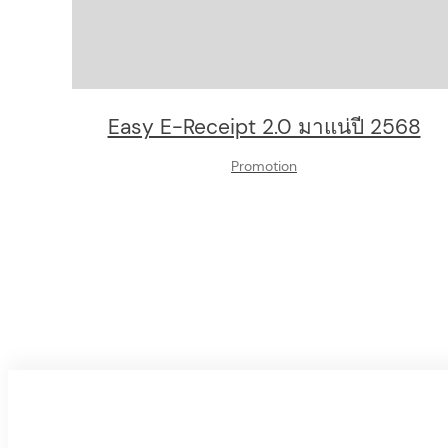
Easy E-Receipt 2.0 มาแน่ปี 2568
Promotion