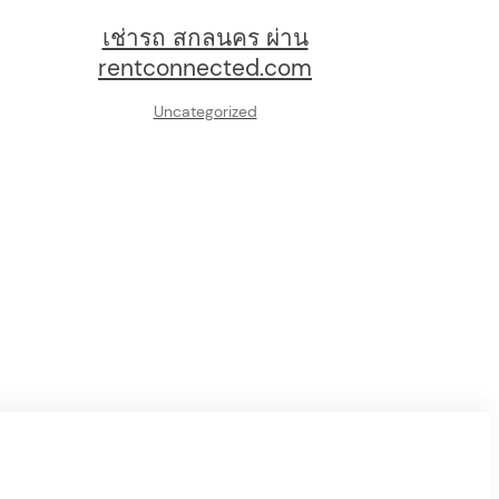
เช่ารถ สกลนคร ผ่าน
rentconnected.com
Uncategorized