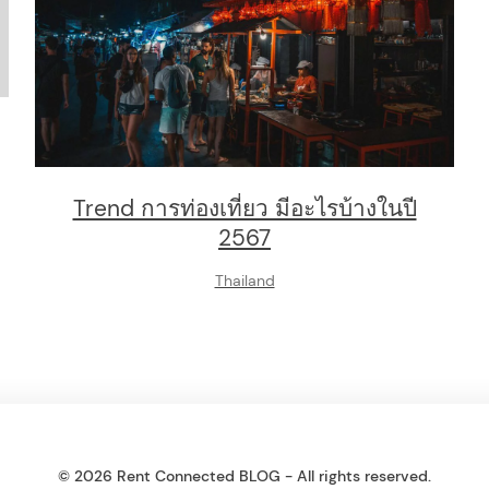
Trend การท่องเที่ยว มีอะไรบ้างในปี
2567
Thailand
© 2026 Rent Connected BLOG - All rights reserved.