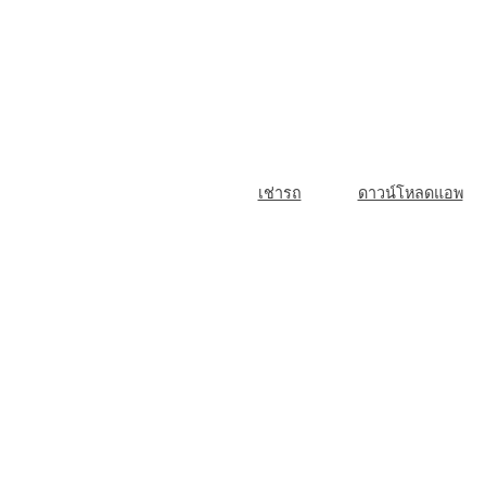
Skip
to
content
M
เช่ารถ
ดาวน์โหลดแอพ
a
i
n
N
a
v