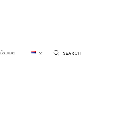
่อโฆษณา
SEARCH