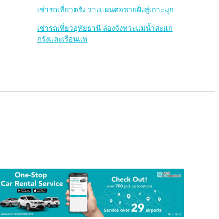
เช่ารถเที่ยวตรัง วางแผนต่อชายฝั่งสู่เกาะมุก
เช่ารถเที่ยวอุทัยธานี ล่องจังหวะแม่น้ำสะแก
กรังและเรือนแพ