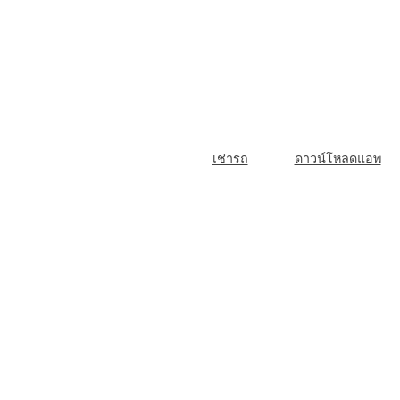
Skip
to
content
M
เช่ารถ
ดาวน์โหลดแอพ
a
i
n
N
a
v