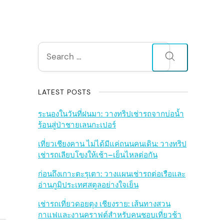
S
Search
for:
i
d
LATEST POSTS
e
ระนองในวันที่ฝนมา: วางทริปเช่ารถจากบ่อน้ำ
ร้อนสู่ป่าชายเลนกะเปอร์
b
เที่ยวเชียงคาน ไม่ได้มีแค่ถนนคนเดิน: วางทริป
เช่ารถเลียบโขงให้เช้า–เย็นไหลต่อกัน
a
ก่อนถึงเกาะตะรุเตา: วางแผนเช่ารถต่อเรือและ
r
อ่านภูมิประเทศสตูลอย่างใจเย็น
เช่ารถเที่ยวดอยตุง เชียงราย: เส้นทางสวน
กาแฟและงานคราฟต์สำหรับคนชอบเที่ยวช้า