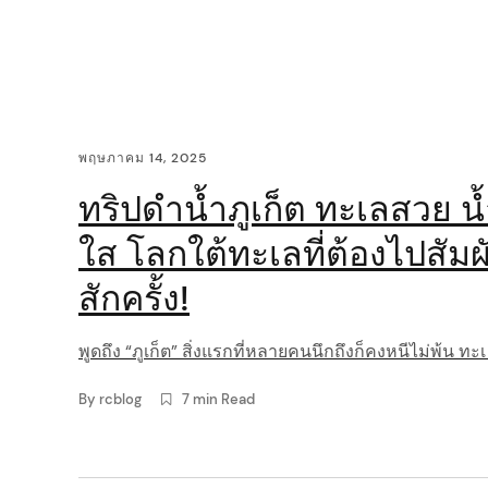
i
g
a
C
พฤษภาคม 14, 2025
t
o
ทริปดำน้ำภูเก็ต ทะเลสวย น
i
n
ใส โลกใต้ทะเลที่ต้องไปสัมผ
o
t
สักครั้ง!
n
e
พูดถึง “ภูเก็ต” สิ่งแรกที่หลายคนนึกถึงก็คงหนีไม่พ้น ทะเ
n
By
rcblog
7 min Read
arch
t
: