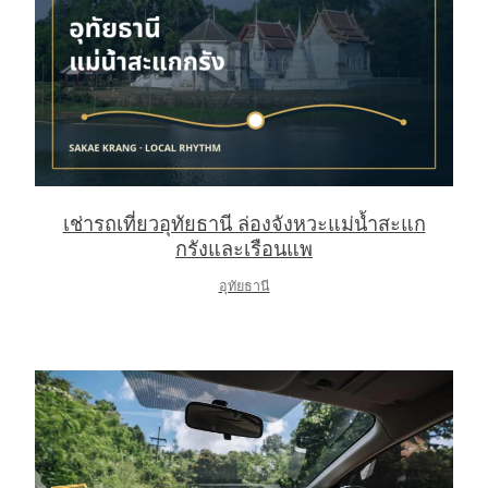
เช่ารถเที่ยวอุทัยธานี ล่องจังหวะแม่น้ำสะแก
กรังและเรือนแพ
อุทัยธานี