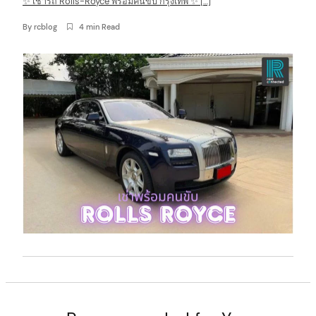
✨ เช่ารถ Rolls-Royce พร้อมคนขับ กรุงเทพ ✨ […]
n
By
rcblog
4 min Read
t