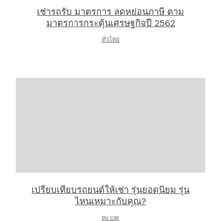
arch
เช่ารถรับ มาตรการ ลดหย่อนภาษี ตาม
:
มาตรการกระตุ้นเศรษฐกิจปี 2562
ทั่วไทย
เปรียบเทียบรถยนต์ให้เช่า รุ่นยอดนิยม รุ่น
ไหนเหมาะกับคุณ?
ev car