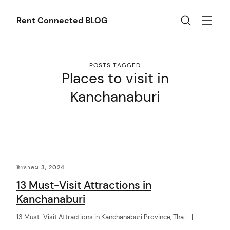
Skip
to
Rent Connected BLOG
content
POSTS TAGGED
Places to visit in
Kanchanaburi
C
สิงหาคม 3, 2024
o
13 Must-Visit Attractions in
n
Kanchanaburi
t
13 Must-Visit Attractions in Kanchanaburi Province, Tha […]
e