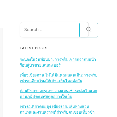
S
Search
for:
i
d
LATEST POSTS
e
ระนองในวันที่ฝนมา: วางทริปเช่ารถจากบ่อน้ำ
ร้อนสู่ป่าชายเลนกะเปอร์
b
เที่ยวเชียงคาน ไม่ได้มีแค่ถนนคนเดิน: วางทริป
เช่ารถเลียบโขงให้เช้า–เย็นไหลต่อกัน
a
ก่อนถึงเกาะตะรุเตา: วางแผนเช่ารถต่อเรือและ
r
อ่านภูมิประเทศสตูลอย่างใจเย็น
เช่ารถเที่ยวดอยตุง เชียงราย: เส้นทางสวน
กาแฟและงานคราฟต์สำหรับคนชอบเที่ยวช้า