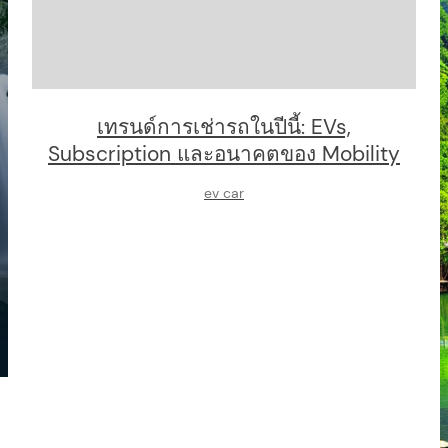
เทรนด์การเช่ารถในปีนี้: EVs,
Subscription และอนาคตของ Mobility
ev car