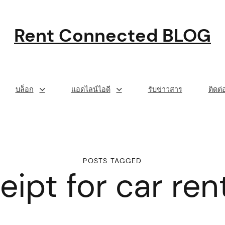
Rent Connected BLOG
บล็อก
แอดไลน์ไอดี
รับข่าวสาร
ติดต
POSTS TAGGED
eipt for car ren