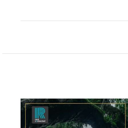
arch
: