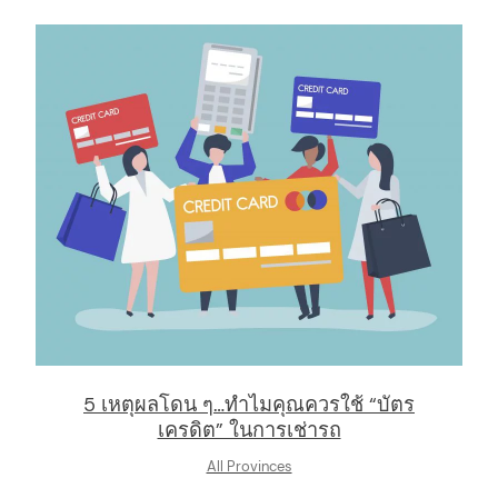
arch
:
5 เหตุผลโดน ๆ…ทำไมคุณควรใช้ “บัตร
เครดิต” ในการเช่ารถ
All Provinces