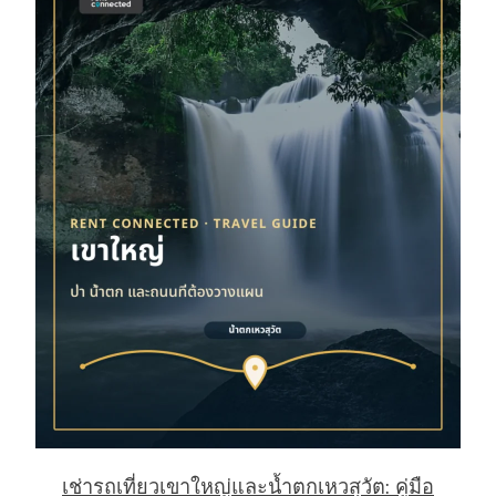
เช่ารถเที่ยวเขาใหญ่และน้ำตกเหวสุวัต: คู่มือ