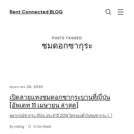
Skip
to
Rent Connected BLOG
content
POSTS TAGGED
ชมดอกซากุระ
C
พฤษภาคม 26, 2020
o
เปิดลายแทงชมดอกซากุระบานที่ญี่ปุ่น
n
[อัพเดท 11 เมษายน ล่าสุด]
t
พยากรณ์ซากุระ ญี่ปุ่น ประจำปี 2019 ใครจองตั๋วไปชมซากุระ […]
e
n
By
rcblog
4 min Read