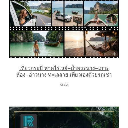
arch
:
เที่ยวกระบี่ หาดไร่เลย์–ถ้ำพระนาง–เกาะ
ห้อง–อ่าวนาง ทะเลสวย เที่ยวเองด้วยรถเช่า
Krabi