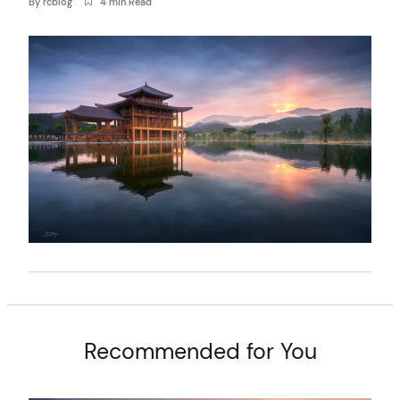
By
rcblog
4 min Read
t
Recommended for You