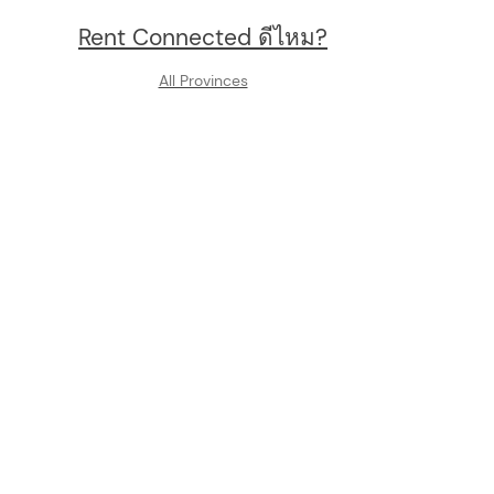
Rent Connected ดีไหม?
All Provinces