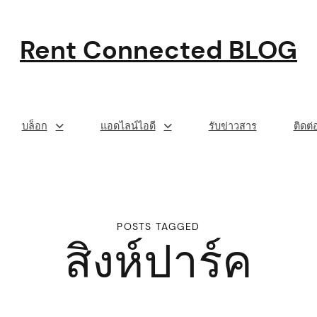
Rent Connected BLOG
บล็อก
แอดไลน์ไอดี
รับข่าวสาร
ติดต
POSTS TAGGED
สิงห์ปาร์ค