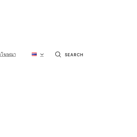
่อโฆษณา
SEARCH