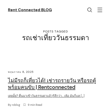
Skip
to
Rent Connected BLOG
content
POSTS TAGGED
รถเช่าเที่ยววันธรรมดา
C
พฤษภาคม 8, 2025
o
ไม่มีรถก็เที่ยวได้! เช่ารถรายวัน หรือรถตู้
n
พร้อมคนขับ | Rentconnected
t
เคยมั้ย? ตื่นมาเช้าวันธรรมดาแล้วรู้สึกว่า… เห้อ มันก็แค […]
e
n
By
rcblog
9 min Read