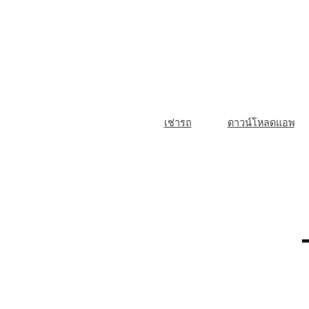
Skip
to
content
M
เช่ารถ
ดาวน์โหลดแอพ
a
i
n
N
a
v