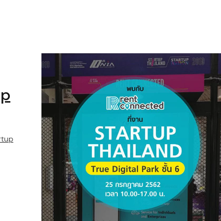
up
rtup