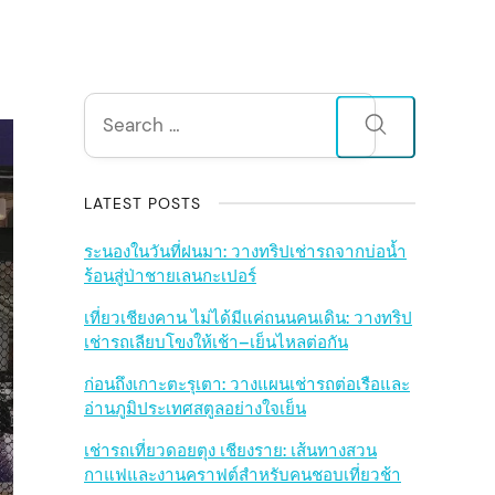
S
Search
for:
i
d
LATEST POSTS
e
ระนองในวันที่ฝนมา: วางทริปเช่ารถจากบ่อน้ำ
ร้อนสู่ป่าชายเลนกะเปอร์
b
เที่ยวเชียงคาน ไม่ได้มีแค่ถนนคนเดิน: วางทริป
เช่ารถเลียบโขงให้เช้า–เย็นไหลต่อกัน
a
ก่อนถึงเกาะตะรุเตา: วางแผนเช่ารถต่อเรือและ
r
อ่านภูมิประเทศสตูลอย่างใจเย็น
เช่ารถเที่ยวดอยตุง เชียงราย: เส้นทางสวน
กาแฟและงานคราฟต์สำหรับคนชอบเที่ยวช้า