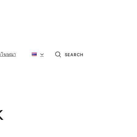
่อโฆษณา
SEARCH
k