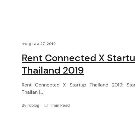
i
g
a
C
กรกฎาคม 27, 2019
t
o
Rent Connected X Start
i
n
Thailand 2019
o
t
Rent Connected X Startup Thailand 2019: Sta
n
e
Thailan […]
n
By
rcblog
1 min Read
t