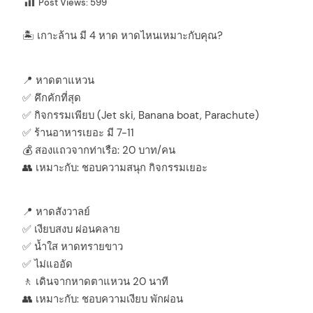
Post Views:
599
🏝️ เกาะล้าน มี 4 หาด หาดไหนเหมาะกับคุณ?
📍 หาดตาแหวน
✅ คึกคักที่สุด
✅ กิจกรรมเพียบ (Jet ski, Banana boat, Parachute)
✅ ร้านอาหารเยอะ มี 7-11
💰 สองแถวจากท่าเรือ: 20 บาท/คน
👥 เหมาะกับ: ชอบความสนุก กิจกรรมเยอะ
📍 หาดสังวาลย์
✅ เงียบสงบ ผ่อนคลาย
✅ น้ำใส หาดทรายขาว
✅ ไม่แออัด
🚶 เดินจากหาดตาแหวน 20 นาที
👥 เหมาะกับ: ชอบความเงียบ พักผ่อน