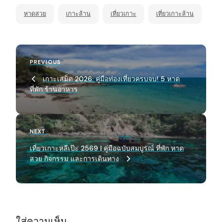
หาดสวย
เกาะล้าน
เที่ยวเกาะ
เที่ยวเกาะล้าน
P
Previous
PREVIOUS
o
Post
เกาะเสม็ด 2026: คู่มือท่องเที่ยวครบจบ! 5 หาด
s
ที่พัก ร้านอาหาร
t
n
a
Next
NEXT
Post
v
เที่ยวเกาะหลีเป๊ะ 2569 | คู่มือฉบับสมบูรณ์ ที่พัก หาด
สวย กิจกรรม และการเดินทาง
i
g
arch
:
a
t
ใส่ความเห็น