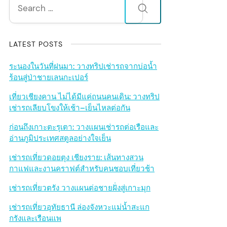
S
for:
i
d
LATEST POSTS
e
ระนองในวันที่ฝนมา: วางทริปเช่ารถจากบ่อน้ำ
ร้อนสู่ป่าชายเลนกะเปอร์
b
เที่ยวเชียงคาน ไม่ได้มีแค่ถนนคนเดิน: วางทริป
เช่ารถเลียบโขงให้เช้า–เย็นไหลต่อกัน
a
ก่อนถึงเกาะตะรุเตา: วางแผนเช่ารถต่อเรือและ
r
อ่านภูมิประเทศสตูลอย่างใจเย็น
เช่ารถเที่ยวดอยตุง เชียงราย: เส้นทางสวน
กาแฟและงานคราฟต์สำหรับคนชอบเที่ยวช้า
เช่ารถเที่ยวตรัง วางแผนต่อชายฝั่งสู่เกาะมุก
เช่ารถเที่ยวอุทัยธานี ล่องจังหวะแม่น้ำสะแก
กรังและเรือนแพ