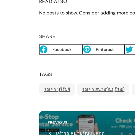
READ ALSO
No posts to show. Consider adding more co
SHARE
Facebook
Pinterest
TAGS
รถเช่า บุรีรัมย์
รถเช่า สนามบินบุรีรัมย์
P
Previous
PREVIOUS
o
Post
เช่ารถ สนามบินแม่สอด