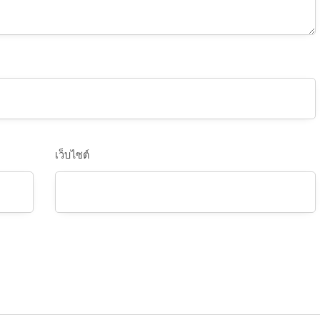
เว็บไซต์