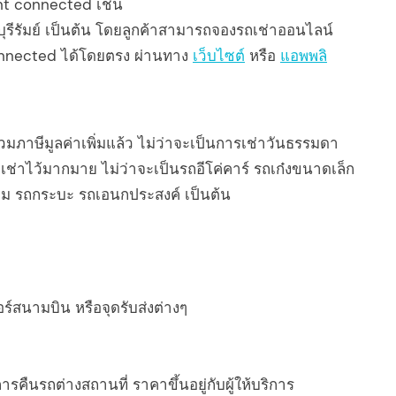
rent connected เช่น
ุรีรัมย์ เป็นต้น โดยลูกค้าสามารถจองรถเช่าออนไลน์
onnected ได้โดยตรง ผ่านทาง
เว็บไซต์
หรือ
แอพพลิ
รวมภาษีมูลค่าเพิ่มแล้ว ไม่ว่าจะเป็นการเช่าวันธรรมดา
เช่าไว้มากมาย ไม่ว่าจะเป็นรถอีโค่คาร์ รถเก๋งขนาดเล็ก
ยม รถกระบะ รถเอนกประสงค์ เป็นต้น
ร์สนามบิน หรือจุดรับส่งต่างๆ
ารคืนรถต่างสถานที่ ราคาขึ้นอยู่กับผู้ให้บริการ