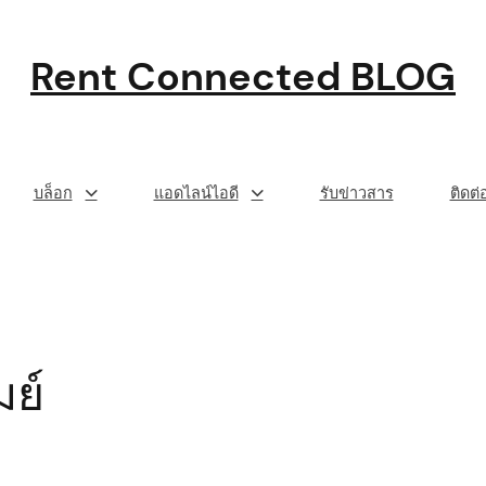
Rent Connected BLOG
บล็อก
แอดไลน์ไอดี
รับข่าวสาร
ติดต
มย์