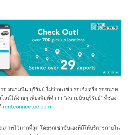
ารถ สนามบิน บุรีรัมย์ ไม่ว่าจะเช่า รถเก๋ง หรือ รถขนาด
ได้ง่ายๆ เพียงพิมพ์คำว่า “สนามบินบุรีรัมย์” ที่ช่อง
ต์
rentconnected.com
ภาพไว้มากที่สุด โดยรถเช่าขับเองที่มีให้บริการภายใน