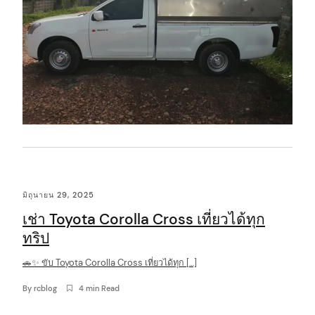
มิถุนายน 29, 2025
เช่า Toyota Corolla Cross เที่ยวได้ทุก
ทริป
🚗✨ ขับ Toyota Corolla Cross เที่ยวได้ทุก […]
By
rcblog
4 min Read