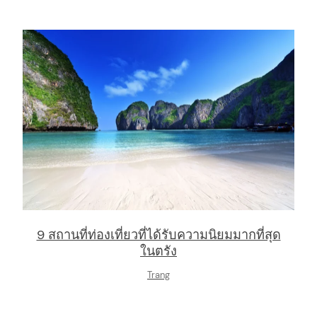
9 สถานที่ท่องเที่ยวที่ได้รับความนิยมมากที่สุด
ในตรัง
Trang