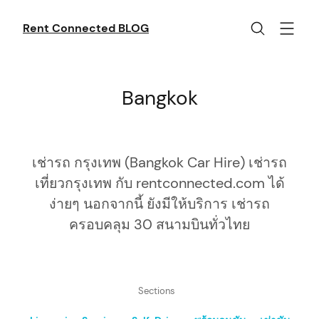
Skip
to
Rent Connected BLOG
content
Bangkok
เช่ารถ กรุงเทพ (Bangkok Car Hire) เช่ารถ
เที่ยวกรุงเทพ กับ rentconnected.com ได้
ง่ายๆ นอกจากนี้ ยังมีให้บริการ เช่ารถ
ครอบคลุม 30 สนามบินทั่วไทย
Sections