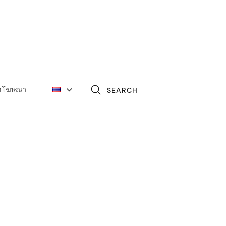
่อโฆษณา
SEARCH