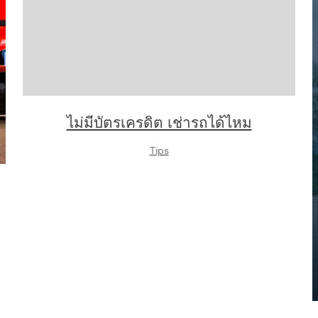
ไม่มีบัตรเครดิต เช่ารถได้ไหม
Tips