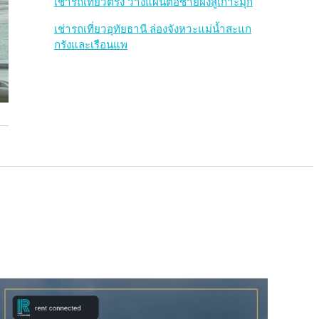
เช่ารถเที่ยวตรัง วางแผนต่อชายฝั่งสู่เกาะมุก
เช่ารถเที่ยวอุทัยธานี ล่องจังหวะแม่น้ำสะแก
กรังและเรือนแพ