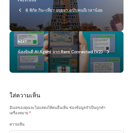
Previous
PREVIOUS
o
Post
6 พิกัด กิน-เที่ยว อยุธยา ฉบับคนมีเวลาน้อย
s
t
n
arch
:
a
Next
NEXT
Post
v
น้องยินดี AI Agent จาก Rent Connected (V2)
i
g
a
t
ใส่ความเห็น
i
o
อีเมลของคุณจะไม่แสดงให้คนอื่นเห็น
ช่องข้อมูลจำเป็นถูกทำ
เครื่องหมาย
*
n
ความเห็น