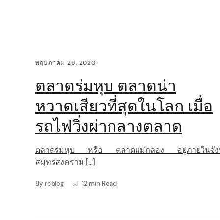
i
g
C
a
พฤษภาคม 26, 2020
o
t
ตลาดร่มหุบ ตลาดน่า
n
i
หวาดเสียวที่สุดในโลก เมื่อ
t
o
รถไฟวิ่งผ่ากลางตลาด
e
n
ตลาดร่มหุบ หรือ ตลาดแม่กลอง อยู่ภายในจังห
n
สมุทรสงคราม […]
t
By
rcblog
12 min Read