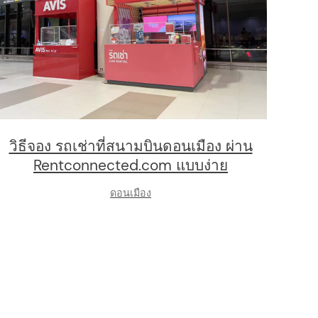
วิธีจอง รถเช่าที่สนามบินดอนเมือง ผ่าน
Rentconnected.com แบบง่าย
ดอนเมือง