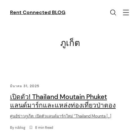
Skip
to
Rent Connected BLOG
content
ภูเก็ต
C
มีนาคม 31, 2025
o
เปิดตัว! Thailand Moutain Phuket
n
แลนด์มาร์กและแหล่งท่องเที่ยวป่าตอง
t
ศูนย์ข่าวภูเก็ต: เปิดตัวแลนด์มาร์กใหม่ “Thailand Mounta […]
e
n
By
rcblog
8 min Read
t