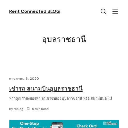
Skip
to
Rent Connected BLOG
content
อุบลราชธานี
C
พฤษภาคม 6, 2020
o
เช่ารถ สนามบินอุบลราชธานี
n
t
หากคุณกำลังมองหา รถเช่าขับเอง อุบลราชธานี หรือ สนามบินอ […]
e
By
rcblog
5 min Read
n
t