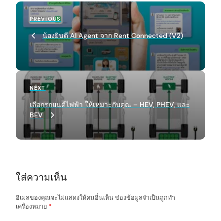
P
Previous
PREVIOUS
o
Post
น้องยินดี AI Agent จาก Rent Connected (V2)
s
t
n
a
Next
NEXT
Post
v
เลือกรถยนต์ไฟฟ้า ให้เหมาะกับคุณ – HEV, PHEV, และ
BEV
i
g
a
t
ใส่ความเห็น
i
o
อีเมลของคุณจะไม่แสดงให้คนอื่นเห็น
ช่องข้อมูลจำเป็นถูกทำ
เครื่องหมาย
*
n