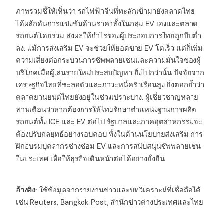
ภาพรวมชี้ให้เห็นว่า รถไฟฟ้าจีนที่ทะลักเข้ามายังตลาดไทย
ได้ผลักดันการแข่งขันด้านราคาทั้งในกลุ่ม EV เองและตลาด
รถยนต์โดยรวม ส่งผลให้กำไรของผู้ประกอบการไทยถูกบีบต่ำ
ลง. แม้การส่งเสริม EV จะช่วยให้ยอดขาย EV โตเร็ว แต่ก็เพิ่ม
ความเสี่ยงต่อกระบวนการซัพพลายเชนและความมั่นใจของผู้
บริโภคเมื่อผู้เล่นรายใหม่ประสบปัญหา ยิ่งไปกว่านั้น ปัจจัยจาก
เศรษฐกิจไทยที่ชะลอตัวและภาวะหนี้ครัวเรือนสูง ยิ่งตอกย้ำว่า
ตลาดยานยนต์ไทยยังอยู่ในช่วงเปราะบาง. ผู้เชี่ยวชาญหลาย
ท่านเตือนว่าหากต้องการให้ไทยรักษาตำแหน่งฐานการผลิต
รถยนต์ทั้ง ICE และ EV ต่อไป รัฐบาลและภาคอุตสาหกรรมจะ
ต้องปรับกลยุทธ์อย่างรอบคอบ ทั้งในด้านนโยบายส่งเสริม การ
ฝึกอบรมบุคลากรช่างซ่อม EV และการสนับสนุนซัพพลายเชน
ในประเทศ เพื่อให้ธุรกิจเดินหน้าต่อได้อย่างยั่งยืน
อ้างอิง:
ใช้ข้อมูลจากรายงานข่าวและบทวิเคราะห์ที่เชื่อถือได้
เช่น Reuters, Bangkok Post, สำนักข่าวต่างประเทศและไทย