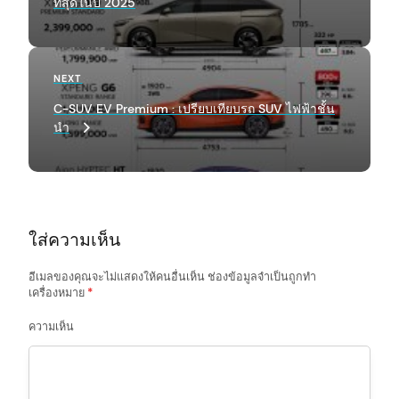
ที่สุดในปี 2025
t
n
a
Next
NEXT
Post
v
C-SUV EV Premium : เปรียบเทียบรถ SUV ไฟฟ้าชั้น
นำ
i
g
a
t
ใส่ความเห็น
i
o
อีเมลของคุณจะไม่แสดงให้คนอื่นเห็น
ช่องข้อมูลจำเป็นถูกทำ
เครื่องหมาย
*
n
ความเห็น