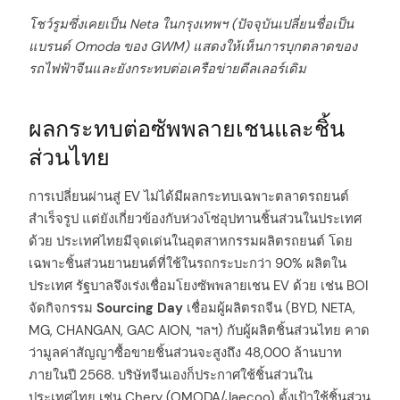
โชว์รูมซึ่งเคยเป็น Neta ในกรุงเทพฯ (ปัจจุบันเปลี่ยนชื่อเป็น
แบรนด์ Omoda ของ GWM) แสดงให้เห็นการบุกตลาดของ
รถไฟฟ้าจีนและยังกระทบต่อเครือข่ายดีลเลอร์เดิม
ผลกระทบต่อซัพพลายเชนและชิ้น
ส่วนไทย
การเปลี่ยนผ่านสู่ EV ไม่ได้มีผลกระทบเฉพาะตลาดรถยนต์
สำเร็จรูป แต่ยังเกี่ยวข้องกับห่วงโซ่อุปทานชิ้นส่วนในประเทศ
ด้วย ประเทศไทยมีจุดเด่นในอุตสาหกรรมผลิตรถยนต์ โดย
เฉพาะชิ้นส่วนยานยนต์ที่ใช้ในรถกระบะกว่า 90% ผลิตใน
ประเทศ รัฐบาลจึงเร่งเชื่อมโยงซัพพลายเชน EV ด้วย เช่น BOI
จัดกิจกรรม
Sourcing Day
เชื่อมผู้ผลิตรถจีน (BYD, NETA,
MG, CHANGAN, GAC AION, ฯลฯ) กับผู้ผลิตชิ้นส่วนไทย คาด
ว่ามูลค่าสัญญาซื้อขายชิ้นส่วนจะสูงถึง 48,000 ล้านบาท
ภายในปี 2568. บริษัทจีนเองก็ประกาศใช้ชิ้นส่วนใน
ประเทศไทย เช่น Chery (OMODA/Jaecoo) ตั้งเป้าใช้ชิ้นส่วน