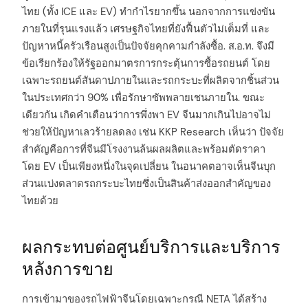
ไทย (ทั้ง ICE และ EV) ทำกำไรยากขึ้น นอกจากการแข่งขัน
ภายในที่รุนแรงแล้ว เศรษฐกิจไทยที่ยังฟื้นตัวไม่เต็มที่ และ
ปัญหาหนี้ครัวเรือนสูงเป็นปัจจัยคุกคามกำลังซื้อ. ส.อ.ท. จึงมี
ข้อเรียกร้องให้รัฐออกมาตรการกระตุ้นการซื้อรถยนต์ โดย
เฉพาะรถยนต์สันดาปภายในและรถกระบะที่ผลิตจากชิ้นส่วน
ในประเทศกว่า 90% เพื่อรักษาซัพพลายเชนภายใน. ขณะ
เดียวกัน เกิดคำเตือนว่าการพึ่งพา EV จีนมากเกินไปอาจไม่
ช่วยให้ปัญหาเลวร้ายลดลง เช่น KKP Research เห็นว่า ปัจจัย
สำคัญคือการที่จีนมีโรงงานล้นผลผลิตและพร้อมตัดราคา
โดย EV เป็นเพียงหนึ่งในจุดเปลี่ยน ในอนาคตอาจเห็นจีนบุก
ส่วนแบ่งตลาดรถกระบะไทยซึ่งเป็นสินค้าส่งออกสำคัญของ
ไทยด้วย
ผลกระทบต่อศูนย์บริการและบริการ
หลังการขาย
การเข้ามาของรถไฟฟ้าจีนโดยเฉพาะกรณี NETA ได้สร้าง