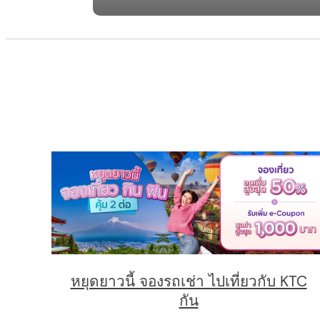
t
n
a
v
i
g
a
t
i
หยุดยาวนี้ จองรถเช่า ไปเที่ยวกับ KTC
กัน
o