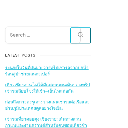
S
Search
for:
i
d
LATEST POSTS
e
ระนองในวันที่ฝนมา: วางทริปเช่ารถจากบ่อน้ำ
ร้อนสู่ป่าชายเลนกะเปอร์
b
เที่ยวเชียงคาน ไม่ได้มีแค่ถนนคนเดิน: วางทริป
เช่ารถเลียบโขงให้เช้า–เย็นไหลต่อกัน
a
ก่อนถึงเกาะตะรุเตา: วางแผนเช่ารถต่อเรือและ
r
อ่านภูมิประเทศสตูลอย่างใจเย็น
เช่ารถเที่ยวดอยตุง เชียงราย: เส้นทางสวน
กาแฟและงานคราฟต์สำหรับคนชอบเที่ยวช้า