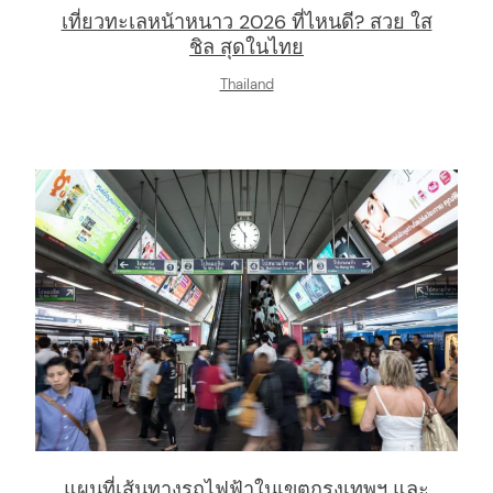
เที่ยวทะเลหน้าหนาว 2026 ที่ไหนดี? สวย ใส
ชิล สุดในไทย
Thailand
แผนที่เส้นทางรถไฟฟ้าในเขตกรุงเทพฯ และ