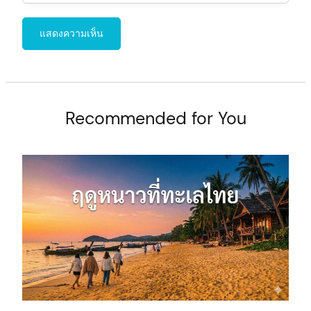
Recommended for You