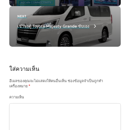
n
a
Next
NEXT
Post
v
เช่ารถตู้ Toyota Majesty Grande ขับเอง
i
g
a
t
ใส่ความเห็น
i
o
อีเมลของคุณจะไม่แสดงให้คนอื่นเห็น
ช่องข้อมูลจำเป็นถูกทำ
เครื่องหมาย
*
n
ความเห็น
arch
: