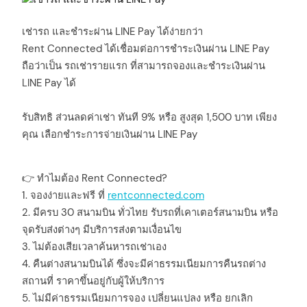
เช่ารถ และชำระผ่าน LINE Pay ได้ง่ายกว่า
Rent Connected ได้เชื่อมต่อการชำระเงินผ่าน LINE Pay
ถือว่าเป็น รถเช่ารายแรก ที่สามารถจองและชำระเงินผ่าน
LINE Pay ได้
รับสิทธิ ส่วนลดค่าเช่า ทันที 9% หรือ สูงสุด 1,500 บาท เพียง
คุณ เลือกชำระการจ่ายเงินผ่าน LINE Pay
👉 ทำไมต้อง Rent Connected?
1. จองง่ายและฟรี ที่
rentconnected.com
2. มีครบ 30 สนามบิน ทั่วไทย รับรถที่เคาเตอร์สนามบิน หรือ
จุดรับส่งต่างๆ มีบริการส่งตามเงื่อนไข
3. ไม่ต้องเสียเวลาค้นหารถเช่าเอง
4. คืนต่างสนามบินได้ ซึ่งจะมีค่าธรรมเนียมการคืนรถต่าง
สถานที่ ราคาขึ้นอยู่กับผู้ให้บริการ
5. ไม่มีค่าธรรมเนียมการจอง เปลี่ยนแปลง หรือ ยกเลิก