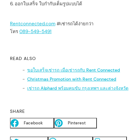
6. ออกใบเสร็จ ใบกำกับเต็มรูปแบบได้
Rentconnected.com
#เช่ารถได้ง่ายกว่า
โทร
089-549-5491
READ ALSO
ขอใบเสร็จเช่ารถ เมื่อเช่ารถกับ Rent Connected
Christmas Promotion with Rent Connected
เช่ารถ Alphard พร้อมคนขับ กรุงเทพฯ และต่างจังหวัด
SHARE
Facebook
Pinterest