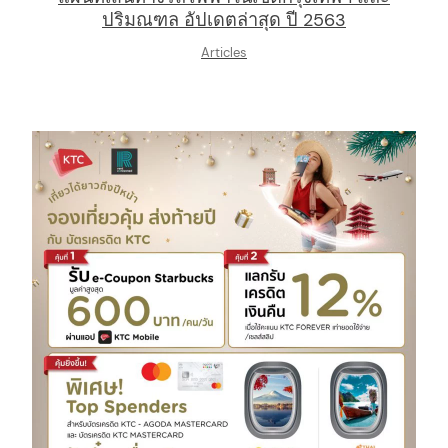
ปริมณฑล อัปเดตล่าสุด ปี 2563
Articles