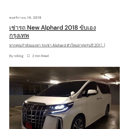
C
พฤศจิกายน 14, 2019
o
เช่ารถ New Alphard 2018 ขับเอง
n
กรุงเทพ
t
หากคุณกำลังมองหา รถเช่า Alphard ตัวใหม่ล่าสุดรุ่นปี 201 […]
e
n
By
rcblog
2 min Read
t