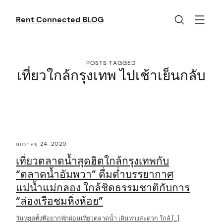
Skip
to
Rent Connected BLOG
content
POSTS TAGGED
เที่ยวใกล้กรุงเทพ ไปเช้าเย็นกลับ
C
มกราคม 24, 2020
o
เที่ยวตลาดน้ำสุดฮิตใกล้กรุงเทพกับ
n
“ตลาดน้ำอัมพวา” ดื่มด่ำบรรยากาศ
t
แม่น้ำแม่กลอง ใกล้ชิดธรรมชาติกับการ
e
“ล่องเรือชมหิ่งห้อย”
n
วันหยุดทั้งทีอยากพักผ่อนเที่ยวตลาดน้ำ เดินทางสะดวก ใกล้ […]