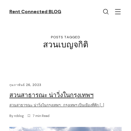
Skip
to
Rent Connected BLOG
content
POSTS TAGGED
สวนเบญจกิติ
C
กุมภาพันธ์ 26, 2023
o
สวนสาธารณะ น่าวิ่งในกรุงเทพฯ
n
t
สวนสาธารณะ น่าวิ่งในกรุงเทพฯ : กรุงเทพฯ เป็นเมืองที่คึก […]
e
By
rcblog
7 min Read
n