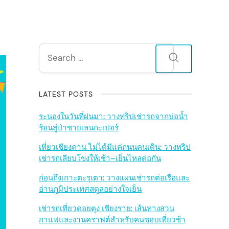
S
Search
for:
i
d
LATEST POSTS
e
ระนองในวันที่ฝนมา: วางทริปเช่ารถจากบ่อน้ำ
ร้อนสู่ป่าชายเลนกะเปอร์
b
เที่ยวเชียงคาน ไม่ได้มีแค่ถนนคนเดิน: วางทริป
เช่ารถเลียบโขงให้เช้า–เย็นไหลต่อกัน
a
ก่อนถึงเกาะตะรุเตา: วางแผนเช่ารถต่อเรือและ
r
อ่านภูมิประเทศสตูลอย่างใจเย็น
เช่ารถเที่ยวดอยตุง เชียงราย: เส้นทางสวน
กาแฟและงานคราฟต์สำหรับคนชอบเที่ยวช้า