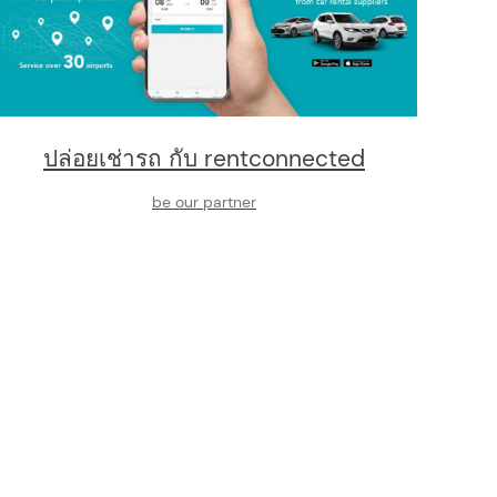
ปล่อยเช่ารถ กับ rentconnected
be our partner