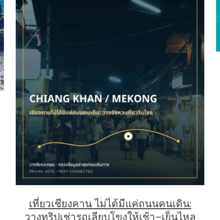
เที่ยวเชียงคาน ไม่ได้มีแค่ถนนคนเดิน:
วางทริปเช่ารถเลียบโขงให้เช้า–เย็นไหล