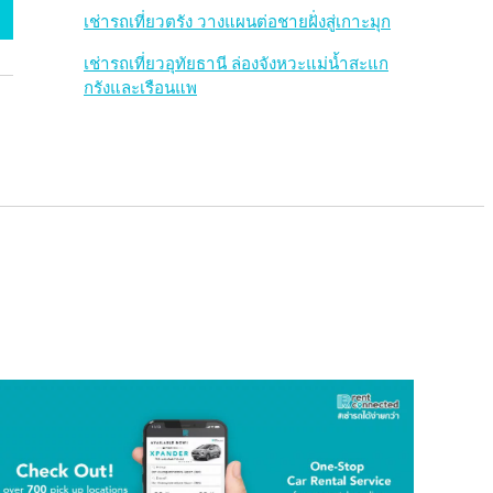
เช่ารถเที่ยวตรัง วางแผนต่อชายฝั่งสู่เกาะมุก
เช่ารถเที่ยวอุทัยธานี ล่องจังหวะแม่น้ำสะแก
กรังและเรือนแพ