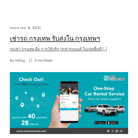
C
พฤษภาคม 5, 2021
o
เช่ารถ กรุงเทพ รับส่งใน กรุงเทพฯ
n
t
รถเช่า กรุงเทพ คือ การให้บริการเช่ารถยนต์ ในเขตพื้นที่ […]
e
By
rcblog
4 min Read
n
t