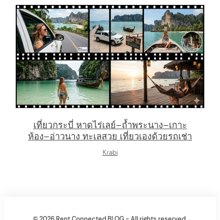
เที่ยวกระบี่ หาดไร่เลย์–ถ้ำพระนาง–เกาะ
ห้อง–อ่าวนาง ทะเลสวย เที่ยวเองด้วยรถเช่า
Krabi
© 2026 Rent Connected BLOG - All rights reserved.