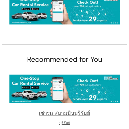
t
Recommended for You
เช่ารถ สนามบินบุรีรัมย์
arch
บุรีรัมย์
: