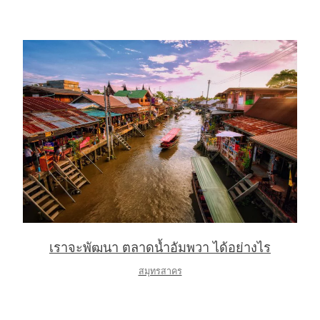
เราจะพัฒนา ตลาดน้ำอัมพวา ได้อย่างไร
สมุทรสาคร