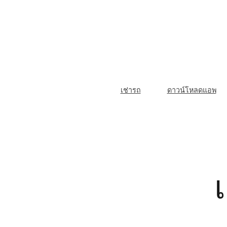
Skip
to
content
M
เช่ารถ
ดาวน์โหลดแอพ
a
i
n
N
a
v