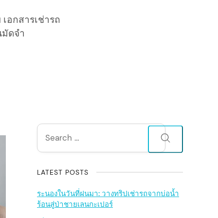
ย เอกสารเช่ารถ
นมัดจำ
S
Search
for:
i
d
LATEST POSTS
e
ระนองในวันที่ฝนมา: วางทริปเช่ารถจากบ่อน้ำ
ร้อนสู่ป่าชายเลนกะเปอร์