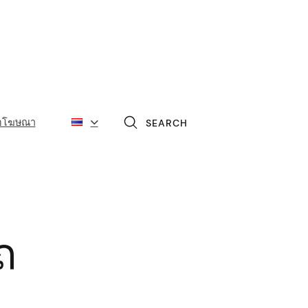
่อโฆษณา
SEARCH
ถ