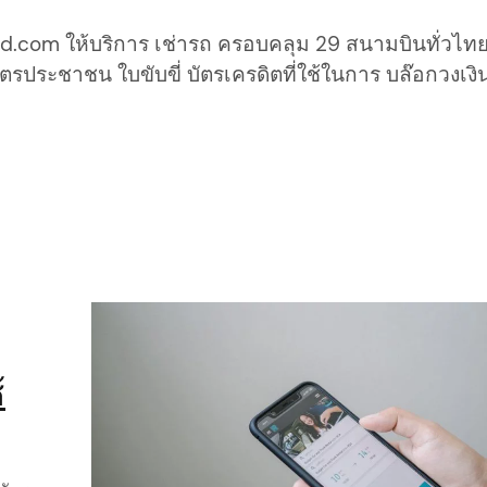
.com ให้บริการ เช่ารถ ครอบคลุม 29 สนามบินทั่วไท
บัตรประชาชน ใบขับขี่ บัตรเครดิตที่ใช้ในการ บล๊อกวงเงิ
้