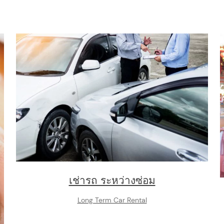
เช่ารถ ระหว่างซ่อม
Long Term Car Rental