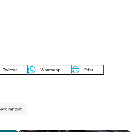
Twitter
Whatsapp
Print
park rangsit