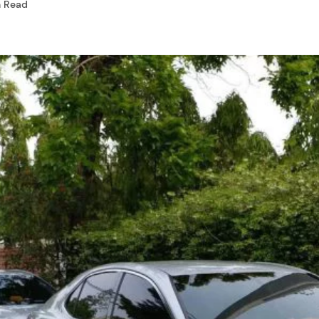
n Read