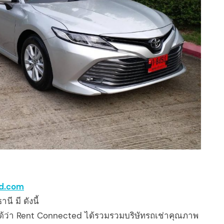
d.com
านี มี ดังนี้
ได้ว่า Rent Connected ได้รวมรวมบริษัทรถเช่าคุณภาพ