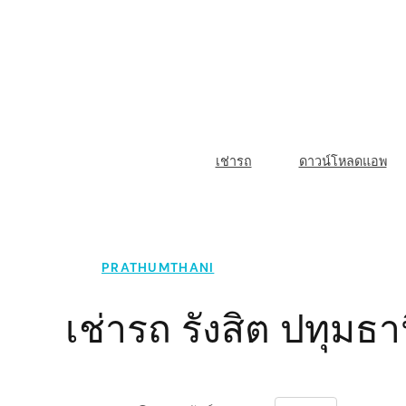
Skip
to
content
M
เช่ารถ
ดาวน์โหลดแอพ
a
i
n
PRATHUMTHANI
N
เช่ารถ รังสิต ปทุมธา
a
v