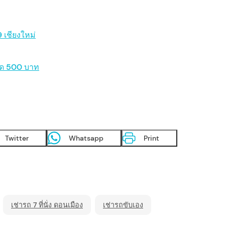
 เชียงใหม่
สุด 500 บาท
Twitter
Whatsapp
Print
เช่ารถ 7 ที่นั่ง ดอนเมือง
เช่ารถขับเอง