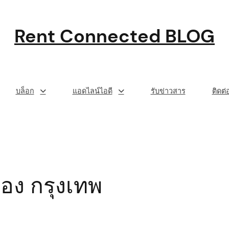
Rent Connected BLOG
บล็อก
แอดไลน์ไอดี
รับข่าวสาร
ติดต
มือง กรุงเทพ