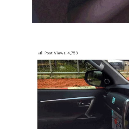
Post Views:
4,758