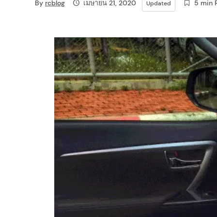
By
rcblog
เมษายน 21, 2020
5 min 
Updated
i
g
a
t
i
o
n