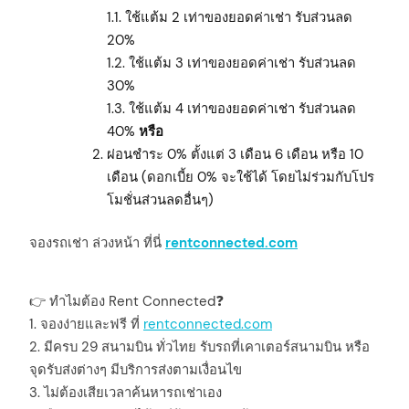
1.1. ใช้แต้ม 2 เท่าของยอดค่าเช่า รับส่วนลด
20%
1.2. ใช้แต้ม 3 เท่าของยอดค่าเช่า รับส่วนลด
30%
1.3. ใช้แต้ม 4 เท่าของยอดค่าเช่า รับส่วนลด
40%
หรือ
ผ่อนชำระ 0% ตั้งแต่ 3 เดือน 6 เดือน หรือ 10
เดือน (ดอกเบี้ย 0% จะใช้ได้ โดยไม่ร่วมกับโปร
โมชั่นส่วนลดอื่นๆ)
จองรถเช่า ล่วงหน้า ที่นี่
rentconnected.com
👉 ทำไมต้อง Rent Connected❓
1. จองง่ายและฟรี ที่
rentconnected.com
2. มีครบ 29 สนามบิน ทั่วไทย รับรถที่เคาเตอร์สนามบิน หรือ
จุดรับส่งต่างๆ มีบริการส่งตามเงื่อนไข
3. ไม่ต้องเสียเวลาค้นหารถเช่าเอง