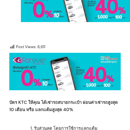
Post Views:
6,611
บัตร KTC ให้คุณ ได้เช่ารถสบายกระเป๋า ผ่อนค่าเช่ารถสูงสุด
10 เดือน หรือ แลกแต้มสูงสุด 40%
รับส่วนลด โดยการใช้การแลกแต้ม