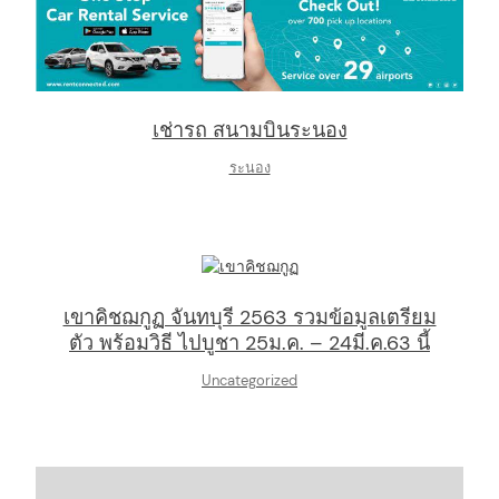
เช่ารถ สนามบินระนอง
ระนอง
เขาคิชฌกูฏ จันทบุรี 2563 รวมข้อมูลเตรียม
ตัว พร้อมวิธี ไปบูชา 25ม.ค. – 24มี.ค.63 นี้
Uncategorized