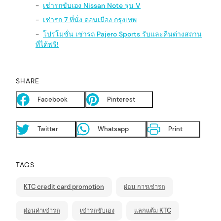
เช่ารถขับเอง Nissan Note รุ่น V
เช่ารถ 7 ที่นั่ง ดอนเมือง กรุงเทพ
โปรโมชั่น เช่ารถ Pajero Sports รับและคืนต่างสถาน
ที่ได้ฟรี!
SHARE
Facebook
Pinterest
Twitter
Whatsapp
Print
TAGS
KTC credit card promotion
ผ่อน การเช่ารถ
ผ่อนค่าเช่ารถ
เช่ารถขับเอง
แลกแต้ม KTC