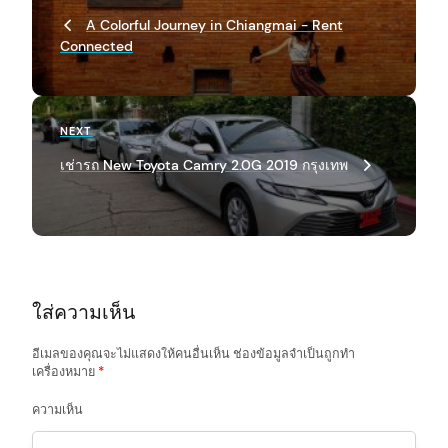
o
Post
A Colorful Journey in Chiangmai - Rent
s
Connected
t
n
a
Next
NEXT
Post
v
arch
เช่ารถ New Toyota Camry 2.0G 2019 กรุงเทพ
:
i
g
a
t
ใส่ความเห็น
i
o
อีเมลของคุณจะไม่แสดงให้คนอื่นเห็น
ช่องข้อมูลจำเป็นถูกทำ
เครื่องหมาย
*
n
ความเห็น