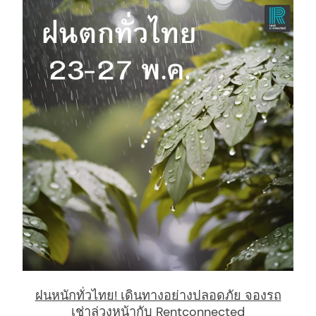
arch
:
ฝนหนักทั่วไทย! เดินทางอย่างปลอดภัย จองรถ
เช่าล่วงหน้ากับ Rentconnected