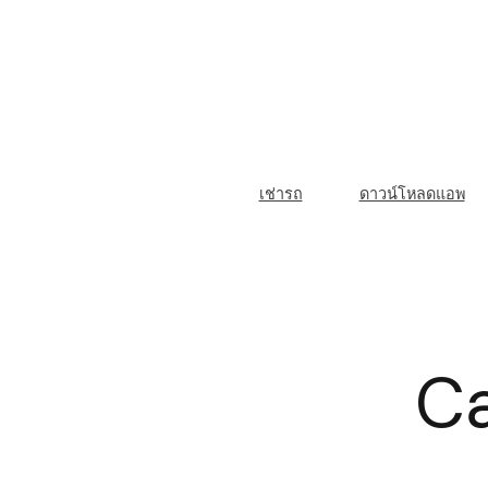
Skip
to
content
M
เช่ารถ
ดาวน์โหลดแอพ
a
i
n
N
Ca
a
v