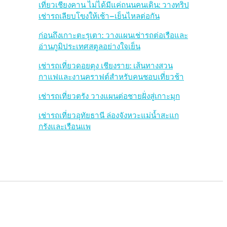
b
เที่ยวเชียงคาน ไม่ได้มีแค่ถนนคนเดิน: วางทริป
เช่ารถเลียบโขงให้เช้า–เย็นไหลต่อกัน
a
ก่อนถึงเกาะตะรุเตา: วางแผนเช่ารถต่อเรือและ
r
อ่านภูมิประเทศสตูลอย่างใจเย็น
เช่ารถเที่ยวดอยตุง เชียงราย: เส้นทางสวน
กาแฟและงานคราฟต์สำหรับคนชอบเที่ยวช้า
เช่ารถเที่ยวตรัง วางแผนต่อชายฝั่งสู่เกาะมุก
เช่ารถเที่ยวอุทัยธานี ล่องจังหวะแม่น้ำสะแก
กรังและเรือนแพ