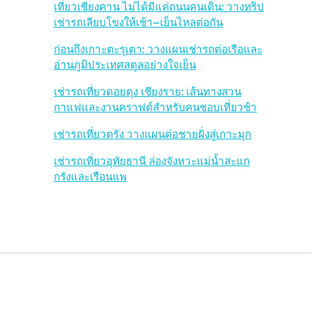
b
เที่ยวเชียงคาน ไม่ได้มีแค่ถนนคนเดิน: วางทริป
เช่ารถเลียบโขงให้เช้า–เย็นไหลต่อกัน
a
ก่อนถึงเกาะตะรุเตา: วางแผนเช่ารถต่อเรือและ
r
อ่านภูมิประเทศสตูลอย่างใจเย็น
เช่ารถเที่ยวดอยตุง เชียงราย: เส้นทางสวน
กาแฟและงานคราฟต์สำหรับคนชอบเที่ยวช้า
เช่ารถเที่ยวตรัง วางแผนต่อชายฝั่งสู่เกาะมุก
เช่ารถเที่ยวอุทัยธานี ล่องจังหวะแม่น้ำสะแก
กรังและเรือนแพ