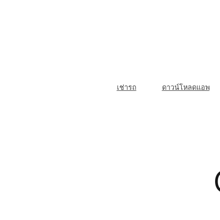
Skip
to
content
M
เช่ารถ
ดาวน์โหลดแอพ
a
i
n
N
a
v