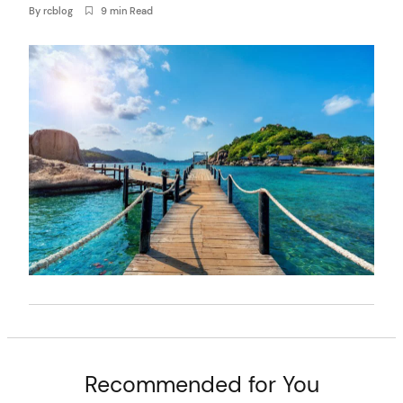
By
rcblog
9 min Read
arch
:
Recommended for You