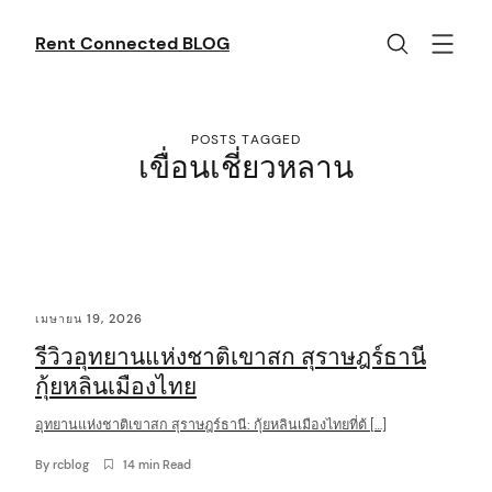
Skip
to
Rent Connected BLOG
content
POSTS TAGGED
เขื่อนเชี่ยวหลาน
C
เมษายน 19, 2026
o
รีวิวอุทยานแห่งชาติเขาสก สุราษฎร์ธานี
n
กุ้ยหลินเมืองไทย
t
อุทยานแห่งชาติเขาสก สุราษฎร์ธานี: กุ้ยหลินเมืองไทยที่ต้ […]
e
n
By
rcblog
14 min Read