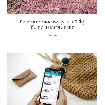
เปิดลายแทงชมดอกซากุระบานที่ญี่ปุ่น
[อัพเดท 11 เมษายน ล่าสุด]
Japan