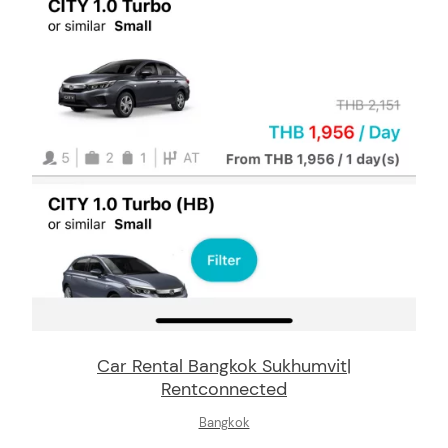
arch
:
Car Rental Bangkok Sukhumvit|
Rentconnected
Bangkok