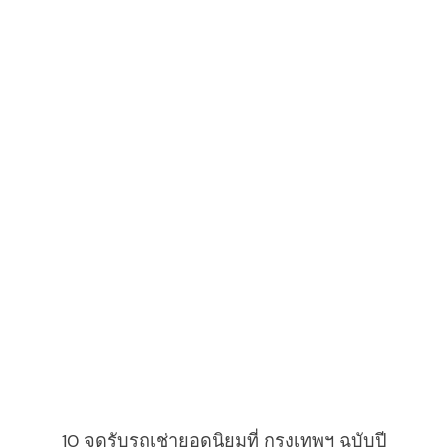
arch
:
10 จุดรับรถเช่ายอดนิยมที่ กรุงเทพฯ ฉบับปี