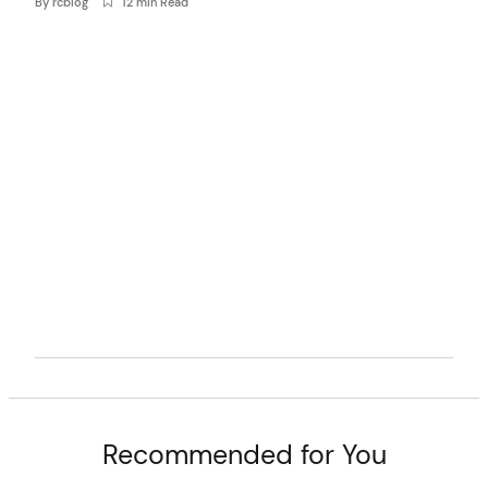
By
rcblog
12 min Read
t
Recommended for You