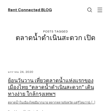
Skip
to
Rent Connected BLOG
content
POSTS TAGGED
ตลาดน้ำดำเนินสะดวก เปิด
C
มกราคม 24, 2020
o
ย้อนวันวาน เที่ยวตลาดน้ำแห่งแรกของ
n
เมืองไทย “ตลาดน้ำดำเนินสะดวก” เดิน
t
ทางง่าย ใกล้กรุงเทพฯ
e
ตลาดน้ำในเมืองไทยมีมากมาย หลากหลายจังหวัด แต่รู้ไหมว่า& […]
n