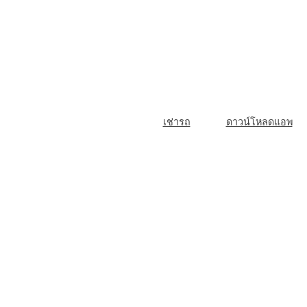
Skip
to
content
M
เช่ารถ
ดาวน์โหลดแอพ
a
i
n
N
a
v