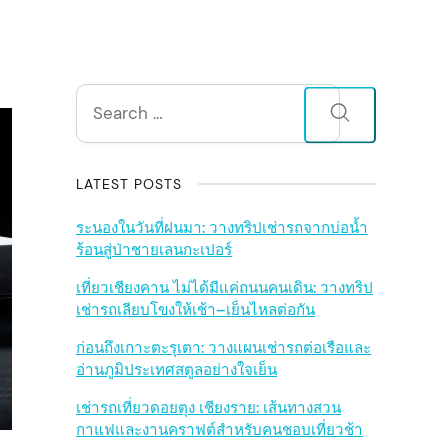
S
Search
for:
i
d
LATEST POSTS
e
ระนองในวันที่ฝนมา: วางทริปเช่ารถจากบ่อน้ำ
ร้อนสู่ป่าชายเลนกะเปอร์
b
เที่ยวเชียงคาน ไม่ได้มีแค่ถนนคนเดิน: วางทริป
เช่ารถเลียบโขงให้เช้า–เย็นไหลต่อกัน
a
ก่อนถึงเกาะตะรุเตา: วางแผนเช่ารถต่อเรือและ
r
อ่านภูมิประเทศสตูลอย่างใจเย็น
เช่ารถเที่ยวดอยตุง เชียงราย: เส้นทางสวน
กาแฟและงานคราฟต์สำหรับคนชอบเที่ยวช้า