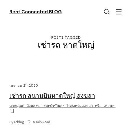
Skip
to
Rent Connected BLOG
content
POSTS TAGGED
เช่ารถ หาดใหญ่
C
เมษายน 21, 2020
o
เช่ารถ สนามบินหาดใหญ่ สงขลา
n
t
หากคุณกำลังมองหา รถเช่าขับเอง ในจังหวัดสงขลา หรือ สนามบ
[…]
e
By
rcblog
5 min Read
n